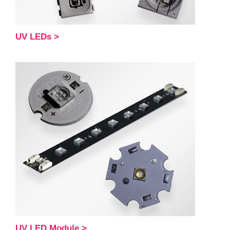
UV LEDs >
UV LED Module >