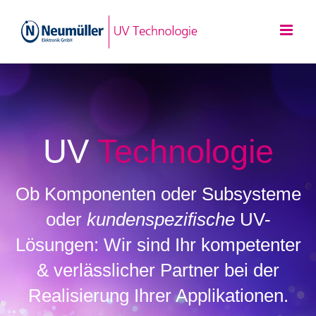
Zum
Inhalt
springen
UV
Technologie
Ob Komponenten oder Subsysteme
oder
kundenspezifische
UV-
Lösungen: Wir sind Ihr kompetenter
& verlässlicher Partner bei der
Realisierung Ihrer Applikationen.